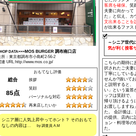
客席を確保。
笑
夫妻に向かって
た」と伝え、カ
文出来ることを
が出来るファス
～シニア世代
気が利く接客
MOS BURGER 調布南口店
HOP DATA>>>
住所：東京都調布市小島町2-56-2
連 URL:http://www.mos.co.jp/
こちらの期待に
択されたご夫妻
おもてなし評価
丁寧にしている
せんか?抜いて
総合
挨拶
と説明すると、
笑顔
い」という返答
85点
ッフは笑顔で、
パーソナルな対応
帰り頂けるよう
再来店したいか
お渡ししますね
た。 会計後は
の提供、店内に
シニア層に人気上昇中ってホント？ そのおもて
ョン・料理等の
なしの内容は…
by 調査員 A.M
た。