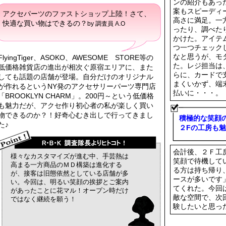
ンの紹介もあっ
案もスピーディ
アクセパーツのファストショップ上陸！さて、
高さに満足。一
快適な買い物はできるの？
by 調査員 A.O
ったり、調べた
かけた。アイテ
つ一つチェック
なと思うが、モ
FlyingTiger、ASOKO、AWESOME STORE等の
た。レジ担当は
低価格雑貨店の進出が相次ぐ原宿エリアに、また
らに、カードで
しても話題の店舗が登場。自分だけのオリジナル
まくいかず、端
が作れるというNY発のアクセサリーパーツ専門店
払いに・・・。
「BROOKLYN CHARM」。200円～という低価格
も魅力だが、アクセ作り初心者の私が楽しく買い
物できるのか？！好奇心むき出しで行ってきまし
積極的な笑顔
た♪
２Fの工房も魅
会計後、２Ｆ工
様々なカスタマイズが進む中、手芸熱は
笑顔で待機して
高まる一方商品のＭＤ構築は進化する
る方は持ち帰り
が、接客は旧態依然としている店舗が多
ースが多いです
い。今回は、明るい笑顔の挨拶とご案内
てくれた。今回
があったことに花マル！オープン時だけ
敵な空間で、次
ではなく継続を願う！
験したいと思っ