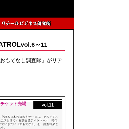
TROL
vol.6～11
･Kおもてなし調査隊」がリア
伎チケット売場
vol.11