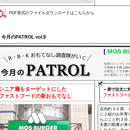
PDF形式のファイルダウンロードはこちらから
今月のPATROL vol.9
[
MOS B
シニア層をターゲットにした
～席で注文に
ファストフー
ファストフードの新おもてなし
店内約３０席。
に２組のお年寄
らぶこと約３分
夫妻の順番が来
したカウンター