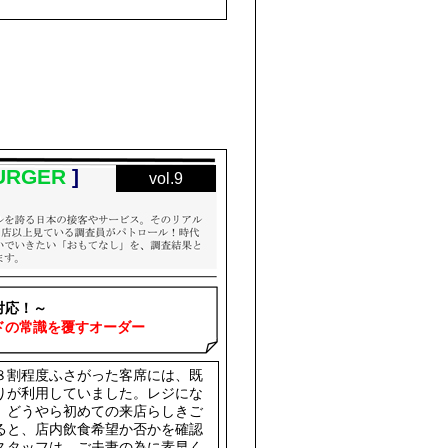
URGER
]
vol.9
対応！～
ドの常識を覆すオーダー
８割程度ふさがった客席には、既
りが利用していました。レジにな
、どうやら初めての来店らしきご
ると、店内飲食希望か否かを確認
スタッフは、ご夫妻の為に素早く