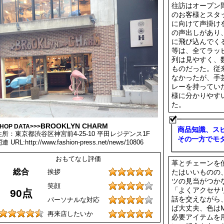
往訪はオープン
のお客様とスタ
に向けて声掛け
の声出しがあり
に飛び込んでく
等は、全てラッ
列は見やすく、
ものだった。従
なかったが、手
レーを持ってい
様に分かりやす
た。
BROOKLYN CHARM
HOP DATA>>>
商品知識、ス
住所：東京都渋谷区神宮前4-25-10 平田レジデンス1F
その一方でモ
連 URL:http://www.fashion-press.net/news/10806
おもてなし評価
革とチェーンを
総合
挨拶
たはいいものの
ツの見当がつか
笑顔
「よくアクセサ
90点
話を交えながら
パーソナルな対応
ば大丈夫、色は
再来店したいか
必要アイテムを