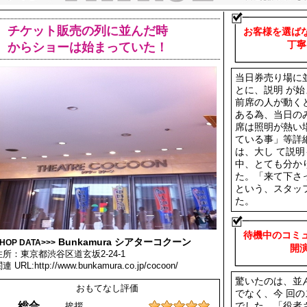
チケット販売の列に並んだ時
お客様を選ば
丁寧な販
からショーは始まっていた！
当日券売り場に
とに、説明 が
前席の人が動く
ある為、当日の
席は照明が熱い
ている事」等詳
は、大し て説
中、とても分か
た。「来て下さ
という、スタッ
た。
待機中のコミ
Bunkamura シアターコクーン
HOP DATA>>>
開演前の
住所：東京都渋谷区道玄坂2-24-1
連 URL:http://www.bunkamura.co.jp/cocoon/
驚いたのは、並
おもてなし評価
でなく、今 回
総合
挨拶
でした。「役者