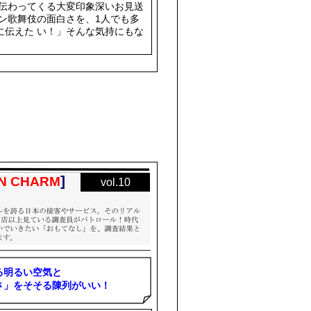
り伝わってくる大変印象深いお見送
 ン歌舞伎の面白さを、1人でも多
に伝えた い！」そんな気持にもな
]
N CHARM
vol.10
る明るい空気と
さ」をそそる陳列がいい！