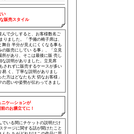
ない
売スタイル
並んで少しすると、お客様数名ご
始まりました。「予備の椅子席は、
と舞台 半分が見えにくくなる事も
みの販売にしてい る事」、「立見
場所があり、そこは最後に販 売し
細な説明がありました。立見席
明もされずに販売するケースが多い
り易 く、丁寧な説明がありまし
った方はどなたも大 切なお客様」
フの思いや姿勢が伝わってきまし
ュニケ―ションが
お膳立てに！
んでいる間にチケットの説明だけ
のステージに関する話が聞けたこと
さんた ちがどれだけこの作品に思