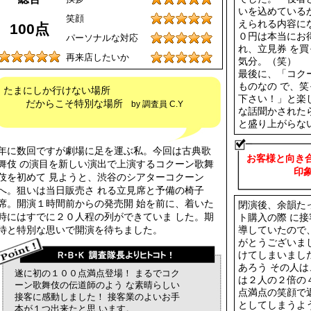
いを込めている
笑顔
えられる内容に
100点
０円は本当にお
パーソナルな対応
れ、立見券 を
再来店したいか
気分。（笑）
最後に、「コク
ものなの で、
たまにしか行けない場所
下さい！」と楽
だからこそ特別な場所
by 調査員 C.Y
な話聞かされた
と盛り上がらな
年に数回ですが劇場に足を運ぶ私。今回は古典歌
お客様と向き
舞伎 の演目を新しい演出で上演するコクーン歌舞
印象に残
伎を初めて 見ようと、渋谷のシアターコクーン
へ。狙いは当日販売さ れる立見席と予備の椅子
席。開演１時間前からの発売開 始を前に、着いた
閉演後、余韻た
時にはすでに２０人程の列ができていま した。期
ト購入の際 に
待と特別な思いで開演を待ちました。
導していたので
がとうございま
けてしまいまし
あろう その人
遂に初の１００点満点登場！ まるでコク
は２人の２倍の４
ーン歌舞伎の伝道師のよう な素晴らしい
点満点の笑顔で
接客に感動しました！ 接客業のよいお手
としてしまうよ
本が１つ出来たと思 います。