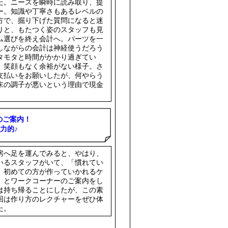
た。ニーズを瞬時に読み取り、提
ー。知識や丁寧さもあるレベルの
方で、掘り下げた質問になると迷
りと、もたつく姿のスタッフも見
ム選びを終え会計へ。パーツを一
しながらの会計は神経使うだろう
タモタと時間がかかり過ぎてい
、笑顔もなく余裕がない様子。さ
支払いをお願いしたが、何やらう
末の調子が悪いという理由で現金
のご案内！
力的♪
房へ足を運んでみると、やはり、
いるスタッフがいて、「慣れてい
、初めての方が作っていかれるケ
」とワークコーナーのご案内をし
は持ち帰ることにしたが、この素
回は作り方のレクチャーをぜひ体
た。