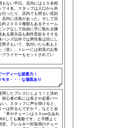
間もない平日。店内には１５名程
ッフ４名。スタッフは入口から外
を行ったり、店内でも明るい笑顔
、店内に活発があった。そして目
る約２０００種類もあるチャーム
ピングなしで自由に手に取れる陳
数ある展示品も創作意欲をそそる
来ハンズ以外では男性客は目にし
芸男子もいて、気付いたら私もト
た（笑）。トレーには初見のお客
いフライヤーもセットされてい
ピーディーな提案力！
タモタ・・・な場面あり
使用したブレスにしよう！と決め
、初心者の私には長さや必要パー
ない。スタッフに声を掛けると、
リーは作るんですか？」などと会
、「革やチェーンは３０cm位あれ
MIXしても素敵です」と手際よく
用意。アレルギー対策用のチェー