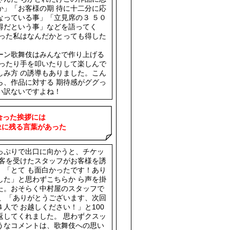
か」「お客様の期 待に十二分に応
なっている事」「立見席の３ ５０
得だという事」などを語ってく
買った私はなんだかとっても得した
ーン歌舞伎はみんなで作り上げる
笑ったり手を叩いたりして楽しんで
しみ方 の誘導もありました。こん
ら、作品に対する 期待感がググっ
い訳ないですよね！
合った挨拶には
る言葉があった
っぷりで出口に向かうと、チケッ
接客を受けたスタッフがお客様を誘
、「とて も面白かったです！あり
した」と思わずこちらか ら声を掛
た。おそらく中村屋のスタッフで
は、「ありがとうございます、次回
人で お越しください！」と100
返してくれました。 思わずクスッ
うなコメントは、歌舞伎への思い