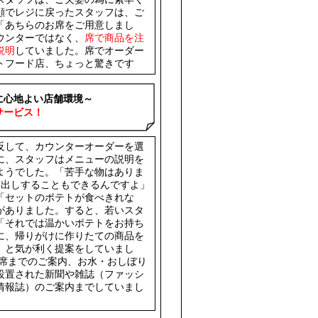
顔でレジに戻ったスタッフは、ご
「あちらのお席をご用意しまし
ウンターではなく、
席で商品を注
説明
していました。席でオーダー
トフード店、ちょっと驚きです
に心地よい店舗環境～
サービス！
反して、カウンターオーダーを選
に、スタッフはメニューの説明を
ようでした。「苦手な物はありま
お出しすることもできるんですよ」
「セットのポテトが食べきれな
がありました。すると、若いスタ
「それでは温かいポテトをお持ち
に、帰りがけに作りたての商品を
」と気が利く提案をしていまし
、席までのご案内、お水・おしぼり
設置された新聞や雑誌（ファッシ
情報誌）のご案内までしていまし