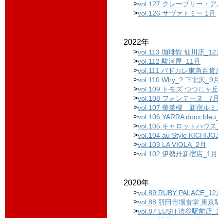
>
vol.127 クレープリー・
>
vol.126 サヴァトミー 1月
2022年
>
vol.113 珈琲館 仙川店_1
>
vol.112 駿河屋_11月
>
vol.111 パドカレ東急百
>
vol.110 Why_? 下北沢_9
>
vol.109 トモズ つつじヶ
>
vol.108 フォンテーヌ _7
>
vol.107 華菜樓 新宿ルミ
>
vol.106 YARRA doux ble
>
vol.105 キャロットハウス
>
vol.104 au Style KICHIJ
>
vol.103 LA VIOLA_2月
>
vol.102 伊勢丹新宿店_1月
2020年
>
vol.89 RUBY PALACE_1
>
vol.88 羽田市場食堂 東京
>
vol.87 LUSH 渋谷駅前店_