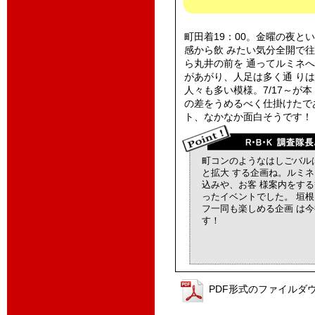
町田着19：00。金曜の夜と
感から飲 みたい気分全開で
ら丸井の前を 通ってルミネ
があがり、人足は多く通 りは
人々も多い模様。7/17～が本
の差をうめるべく仕掛けたで
ト、なかなか面白そうです！
町コンのようなはしごバル
と拡大 する企画ね。ルミ
込みや、お客 様案内をす
ったイベントでした。 垣
フ一同も楽しめる企画 は
す！
PDF形式のファイルダ