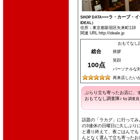
ラ・カーブ・イ
SHOP DATA>>>
IDEAL）
住所：東京都新宿区矢来町118
関連 URL:http://ideale.jp
おもてなし
総合
挨拶
笑顔
100点
パーソナルな
再来店したい
ぶらり立ち寄ったお店に、
おもてなし調査隊♪
by 調査員 
話題の「ラカグ」に行ってみ
の3連休の日曜日に久しぶり
と通り終えて、夜ごはんでも
んとなく選んで立ち寄ったお