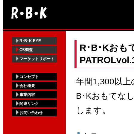
R･B･K EYE
R･B･Kお
CS調査
PATROL
vol
マーケットリポート
コンセプト
年間1,300
会社概要
B･Kおもてな
事業内容
関連リンク
します。
お問い合わせ