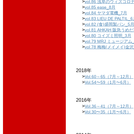
>
vol.86 浅草のウィズコロ
>
vol.85 ease_8月
>
vol.84 ヤマダ電機_7月
>
vol.83 LIEU DE PALTIL_
>
vol.82 (食)盛岡製パン_5
>
vol.81 AHKAH 阪急うめ
>
vol.80 コイズミ照明_3月
>
vol.79 MRJ ミュージアム
>
vol.78 梅梅(メイメイ)金沢
2018年
>
Vol.60～65（7月～12月）
>
Vol.54〜59（1月〜6月）
2016年
>
Vol.36～41（7月～12月）
>
Vol.30〜35（1月〜6月）