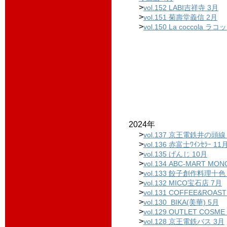
>
vol.152 LABI吉祥寺 3月
>
vol.151 菊壽堂義信 2月
>
vol.150 La coccola ラ
2024年
>
vol.137 京王電鉄井の頭線
>
vol.136 赤富士ﾜｲﾝｾﾗｰ 11
>
vol.135 げんじ 10月
>
vol.134 ABC-MART MON
>
vol.133 餃子創作料理十色
>
vol.132 MICO宝石店 7月
>
vol.131 COFFEE&ROAST
>
vol.130 BIKA(美華) 5月
>
vol.129 OUTLET COSME 
>
vol.128 京王電鉄バス 3月