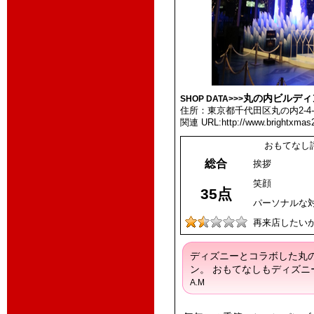
丸の内ビルディ
SHOP DATA>>>
住所：東京都千代田区丸の内2-4
-
関連 URL:http://www.brightxmas
おもてなし
総合
挨拶
笑顔
35点
パーソナルな
再来店したい
ディズニーとコラボした丸
ン。 おもてなしもディズニ
A.M