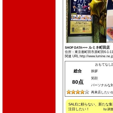
ルミネ町田店
SHOP DATA>>>
住所：東京都町田市原町田6-1-1
関連 URL:http://www.lumine.ne.j
おもてなし
総合
挨拶
笑顔
80点
パーソナルな
再来店したい
SALEに頼らない、新たな
注目したい！
by 調査員 