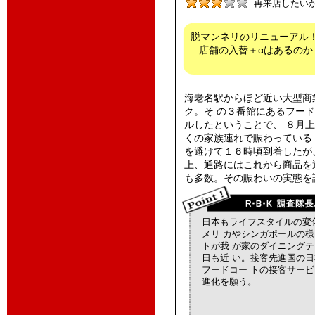
再来店したい
脱マンネリのリニューアル
店舗の入替＋αはあるの
海老名駅からほど近い大型商
ク。そ の３番館にあるフー
ルしたということで、 ８月
くの家族連れで賑わっている
を避けて１６時頃到着したが
上、通路にはこれから商品を
も多数。その賑わいの実態を
日本もライフスタイルの変
メリ カやシンガポールの
トが我 が家のダイニング
日も近 い。接客先進国の
フードコー トの接客サー
進化を願う。