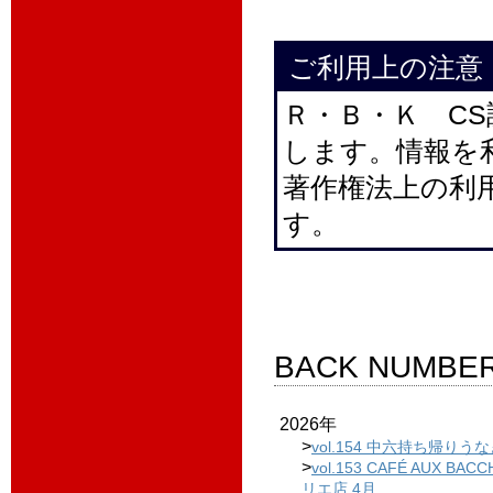
ご利用上の注意
Ｒ・Ｂ・Ｋ C
します。情報を
著作権法上の利
す。
BACK NUMBE
2026年
>
vol.154 中六持ち帰りう
>
vol.153 CAFÉ AUX BA
リエ店 4月