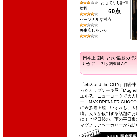
おもてなし評価
挨拶
60点
パーソナルな対応
再来店したいか
日本上陸間もない話題の行列
いかに！？
by 調査員 A.O
『SEX and the CITY
ったカップケーキ屋「Magnoli
エル発、ニューヨークで大人
ー「MAX BRENNER CHOCO
に表参道上陸！いずれも、大
噂。人々が殺到する話題のお
に！？祝日後の、雨の平日夜
マグノリアベーカリーから訪