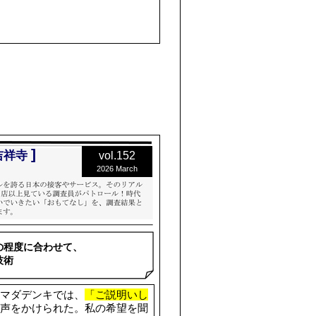
]
I吉祥寺
vol.152
2026 March
の程度に合わせて、
技術
マダデンキでは、
「ご説明いし
声をかけられた。私の希望を聞