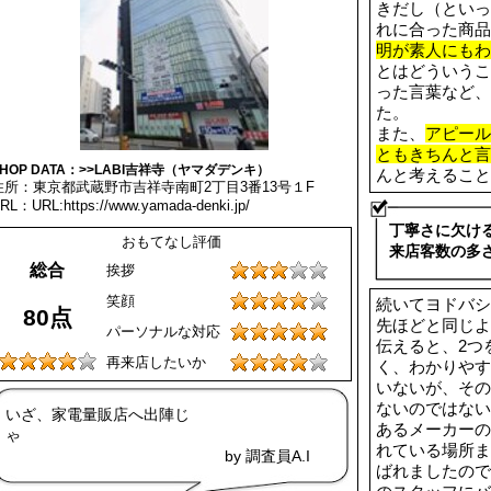
きだし（といっ
れに合った商品
明が素人にもわ
とはどういうこ
った言葉など、
た。
また、
アピール
ともきちんと言
SHOP DATA：>>LABI吉祥寺（ヤマダデンキ）
んと考えること
住所：東京都武蔵野市吉祥寺南町2丁目3番13号１F
RL：URL:https://www.yamada-denki.jp/
丁寧さに欠け
おもてなし評価
来店客数の多
総合
挨拶
笑顔
続いてヨドバシ
80点
先ほどと同じよ
パーソナルな対応
伝えると、2つ
再来店したいか
く、わかりやす
いないが、その
ないのではない
いざ、家電量販店へ出陣じ
あるメーカーの
れている場所ま
by 調査員A.I
ばれましたので