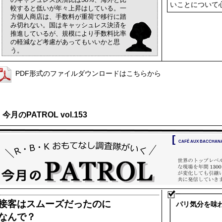
いことについて
較すると低いが年々上昇はしている。一
方個人商店は、手数料が重荷で移行に踏
み切れない。国はキャッシュレス決済を
推進しているが、規模により手数料比率
の軽減など考慮があってもいいかと思
う。
PDF形式のファイルダウンロードはこちらから
今月のPATROL vol.153
[
CAFÉ AUX BACCHA
接客はスムーズだったのに
パリ気分を味
なんで？