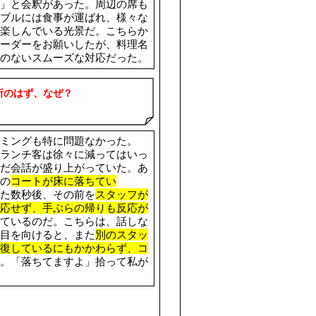
」と会釈があった。周辺の席も
ブルには食事が運ばれ、様々な
楽しんでいる光景だ。こちらか
ーダーをお願いしたが、料理名
適
のないスムーズな対応だった。
所のはず、なぜ？
ミングも特に問題なかった。
ランチ客は徐々に減ってはいっ
だ会話が盛り上がっていた。あ
の
コートが床に落ちてい
た数秒後、その前を
スタッフが
応せず、手ぶらの帰りも反応が
ているのだ。こちらは、話しな
目を向けると、また
別のスタッ
復しているにもかかわらず、コ
。「落ちてますよ」拾って私が