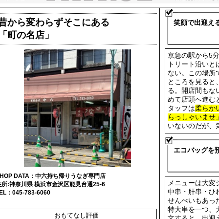
昔から変わらずそこにある
笑顔で出迎え
「町の名店」
京急の駅から5
トリート沿いと
ない。この場所
ところを見ると
る。開店間もな
めて店頭へ進む
タッフは
柔らか
らっしゃいませ
いないのだが、
エコバッグを
SHOP DATA：中六持ち帰りうなぎ専門店
メニューは大変
住所:神奈川県 横浜市金沢区能見台通25-6
中串・肝串・ひ
EL：045-783-6060
せんべいもあっ
特大串を一つ、
おもてなし評価
文すると、出迎