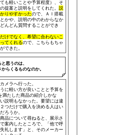
ても軽いことや予算程度）、そ
の提案と説明をしてくれた。
説
かりやすかった
ので、ＡＩ搭載
とかや、説明の中のわからなか
どんどん質問することができ
だけでなく、希望に合わないこ
ってくれる
ので、こちらもちゃ
ができた。
ると思うのは、
さからくるものなのか。
カメラへ行った。
うに軽い方が良いことと予算を
を満たした商品の紹介しかな
い説明もなかった。要望には違
２つだけで購入を決める人はい
だろうか。
商品について尋ねると、展示さ
ゃ
で案内したところで、「他で呼
失礼します」と、そのメーカー