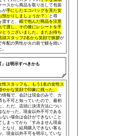
ケースから商品を取り出して包装
らが
手にしたエコバッグを見た女
お預かりしましょうか？」
と尋
を渡すと、
紙で包んだ商品を注意
れて渡し、その後にレシートを手
がとうございました。またお待ち
店頭スタッフ2名から笑顔で挨拶
が
で年配の男性が火の前で鰻を焼い
た。
・
可」は明示すべきかも
女性スタッフも、もう1名の女性ス
穏やかな笑顔で印象に残った。
の情報で、会計は現金のみで、カ
済も不可と知っていたので、最初
た。ただ、店頭に決済方法につい
はなかった。現金以外不可である
らない場合は会計ができないこと
てしまってから「すみません現金
」となり、結局購入できない客も
か。現金以外不可を明示していな