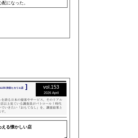
心配になった。
]
vol.153
NALES 渋谷ヒカリエ店
2026 April
わえる懐かしい店