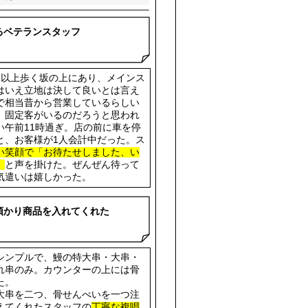
るベテランスタッフ
分以上歩く坂の上にあり、メインス
はいえ立地は決して良いとは言え
で相当昔から営業しているらしい
、固定客がいるのだろうと思われ
い午前11時過ぎ。店の前に車を停
と、お客様が1人会計中だった。ス
い笑顔で「お待たせしました、い
」
と声を掛けた。ぜんぜん待って
気遣いは嬉しかった。
預かり商品を入れてくれた
シンプルで、鰻の特大串・大串・
れ串のみ。カウンターの上には骨
た。
大串を二つ、骨せんべいを一つ注
えてくれたスタッフの
丁寧な複唱