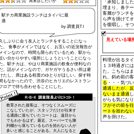
再来店したいか
「承知しました
埋まり、各テー
客層がランチを
駅チカ商業施設ランチはタイパに最
ら声を掛けてオ
を復唱し、そつ
by 調査員T.I
見えている場
久しぶりに会う友人とランチをすることになっ
た。 食事がメインではなく、お互いの近況報告が
メインなので、時間も限られているため、駅から
近い分かりやすい場所にしょうということになっ
料理が出るタイ
た。駅チカは、やはり商業施設の飲食が便利なの
１３時過ぎには
だ。話がメインなので、ガヤガヤうるさい所は避
た。こちらはま
けたし、席はある程度のゆとりがほしい。探す時
れ、斜め前の客
間もなかったので、渋谷のヒカリエのレストラン
る
・・・気づい
フロアで待ち合わせることにした。
通過したが、反
ないまま通過
し
がらも気になり
フがその前を往
教育された接客は、そつなくスムーズに
こなしていたが、スタッフだけが往来す
ートを拾わない
る通路に落ちていたコートは、遠目から
声を掛けた。
でもわかるはず。最近、スーパーでも陳
列棚から落ちているものを拾わない人が
多いと感じることがある。大人になると