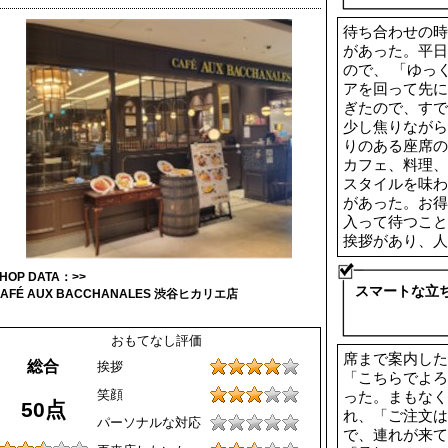
待ち合わせの時
があった。平日
ので、 「ゆっ
アを回って先に
ぎたので、すで
少し焦りながら
りのある座席の
カフェ、料理、
スタイルを味わ
があった。お得
入って待つこと
挨拶があり、人
HOP DATA：>>
スマートな立
AFÉ AUX BACCHANALES 渋谷ヒカリエ店
おもてなし評価
席まで案内した
総合
挨拶
「こちらでよろ
笑顔
った。まもなく
50点
れ、「ご注文は
パーソナルな対応
で、連れが来て