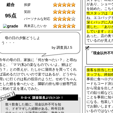
があり、ショー
総合
挨拶
を始めた。こち
笑顔
性スタッフは「
95点
ね、エコバッグ
パーソナルな対応
深くバッグに入
再来店したいか
渡した。「あり
しています」と
あった。店の奥
母の日の夕飯どうしよ
ているのが見え
う・・
by 調査員J.S
「現金以外不
今年の母の日。家族に「何が食べたい？」と尋ね
ると、「ママ(私)の楽なものでいいよ。鰻はど
う？」との答えが。たしかに蒲焼きを買ってくれ
接客を担当した
ば温めるだけでいいので楽ではあるが、どうやら
タッフも、終始
買いに行くのは私の役目のようだ。せめてちゃん
事前に食べログ
とした鰻を食べたいと、隣駅の持ち帰り鰻専門店
ードもコード決
から現金を出し
に初めて足を運んでみた。
ての貼り紙など
ことを事前に知
になる。包装し
散々飲食した後に、現金以外不可を知
でお願いします
り、ドギマギした経験がある。昨年日本
いるのではない
のキャシュレス決済比は58%、海外と比