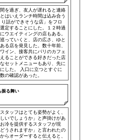
間を過ぎ、友人が遅れると連絡
とはいえランチ時間は込み合う
くり話ができそうな店」をフロ
選定することにした。１２時過
にウエイティングの店もある。
巡っていくと、店の広さ、ゆと
ある店を発見した。数十年前、
ワイン、接客共にパリのカフェ
えることができる好きだった店
なセットメニューもあり、先に
にした。 入口に立つとすぐに
数の確認があった。
ち振る舞い
スタッフはとても姿勢がよく、
しいでしょうか」と声掛けがあ
お冷を提供するスタッフが現
どうされますか」と言われたの
からオーダーすると伝えると、